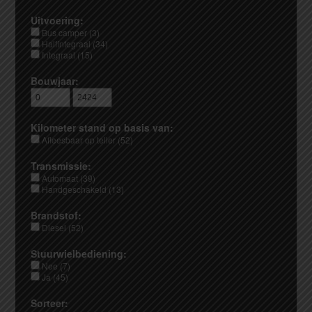
Uitvoering:
Bus camper (3)
Halfintegraal (34)
Integraal (15)
Bouwjaar:
Kilometer stand op basis van:
Afleesbaar op teller (52)
Transmissie:
Automaat (39)
Handgeschakeld (13)
Brandstof:
Diesel (52)
Stuurwielbediening:
Nee (7)
Ja (45)
Sorteer: