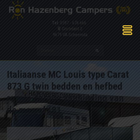
Tel
: 0597 - 676 666
Grotelant 2
9679 VA Scheemda
Italiaanse MC Louis type Carat
873 G twin bedden en hefbed
royale garage aanbieding van
de maand (81