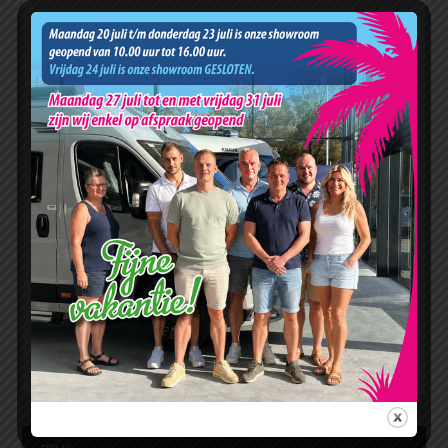
Wanneer u dit niet wenst wordt de Mc Louis Carat 873 G geleverd
zoals staand met 9 maanden garantie.
Graag tot binnenkort bij Ron Hazenberg Campers aan de
Grotelant 2, 9679 VA Scheemda (A7 afslag 46) 0597-676666
Onze openingstijden (actueel www.ronhazenberg.nl)
ma – vrijdag 09.00 uur – 17.00 uur
zaterdag uitsluitend geopend op afspraak
Zon – en feestdagen gesloten
Ondanks onze zorgvuldigheid kunnen aan de advertentie geen
rechten worden ontleend
Deel deze pagina:
Facebook
X