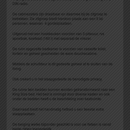
DIN radio.
De cabinezetels zijn draaibaar en daarmee bij de zitgroep te
betrekken. De zitgroep biedt hierdoor plaats aan een 5 tal
personen, waarvan 4 gordelplaatsen.
Uitgerust met een hoekkeuken voorzien van 3 pitsvuur, rvs
spoelbak, koelkast (160 l) met separaat de vriezer.
De ruim opgezette badkamer is voorzien van cassette toilet,
fontein en geheel gescheiden de ware douchecabine.
Middels de schuifdeur is dit gedeelte geheel af te sluiten van de
living.
Ook creëert u in het slaapgedeelte de benodigde privacy.
De ruime twin bedden kunnen worden getransformeerd naar een
King Size bed. Het bed is omringd door diverse kasten en ook
onder de bedden heeft u de beschikking over kastruimte.
Daarnaast biedt het handmatig hefbed u een tweetal extra
slaapplaatsen.
De berging welke bijzonder geschikt is voor uw fietsen is vanaf
beide zijden toegankelijk.