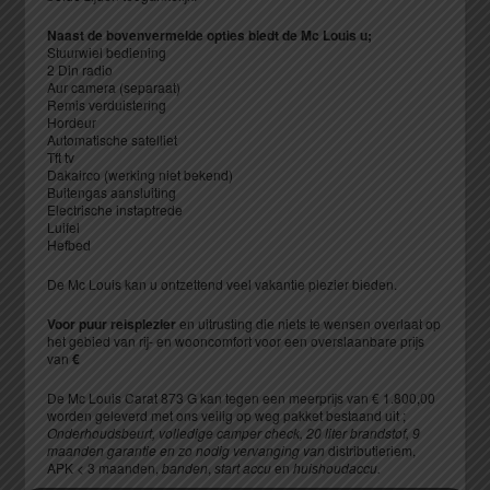
Naast de bovenvermelde opties biedt de Mc Louis u;
Stuurwiel bediening
2 Din radio
Aur camera (separaat)
Remis verduistering
Hordeur
Automatische satelliet
Tft tv
Dakairco (werking niet bekend)
Buitengas aansluiting
Electrische instaptrede
Luifel
Hefbed
De Mc Louis kan u ontzettend veel vakantie plezier bieden.
Voor puur reisplezier
en uitrusting die niets te wensen overlaat op
het gebied van rij- en wooncomfort voor een overslaanbare prijs
van
€
De Mc Louis Carat 873 G kan tegen een meerprijs van € 1.800,00
worden geleverd met ons veilig op weg pakket bestaand uit ;
Onderhoudsbeurt, volledige camper check, 20 liter brandstof, 9
maanden garantie en zo nodig vervanging van
distributieriem,
APK < 3 maanden,
banden
,
start accu
en
huishoudaccu.