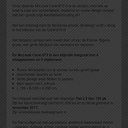
Onze staande McLouis Carat 873 G is de camper, voor wie op
zoek is naar een comfortabele, moderne en mooie design camper
met een goede prijs-kwaliteitverhouding (81
Met een knipoog naar de Italiaanse smaak, dit design vindt u terug
in het interieur van de Carat 873 G
Het Italiaans campermerk maakt deel uit van de Franse Trigano
groep, een grote fabrikant van caravans en campers.
De McLouis Carat 873 is een stijlvolle integraal met 4
slaapplaatsen en 4 zitplaatsen.
Ruime twinbedden om te vormen tot één groot ligvlak
Gescheiden douche en toilet
Grote garage waar fietsen in passen
Maxi salon met L-zithoek
L 739 x B 235 x H 295 cm
De integraal beschikt over een krachtige
Fiat 2.3 liter 130 pk
.
Zijn km stand bedraagt slechts 61.328 km en is nieuw geleverd in
november 2017.
Zijn emissieklasse bedraagt euro 6
De Fiat is uitgerust met cabineairco, elektrisch bedienbare ramen
+ spiegels, dubbele airbag, centrale portier vergrendeling en 2