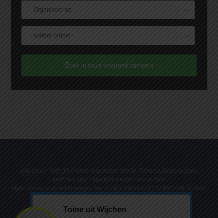
Zoek in onze voorraad campers
<div class="sldr_title" style=&quot;font-family: Tahoma,Geneva,sans-
serif;font-size:18px;font-weight:normal;font-
style:normal;color:#ffffff;margin:5px 0 10px 0&quot;>TESTIMONIALS</div>
Toine uit Wijchen