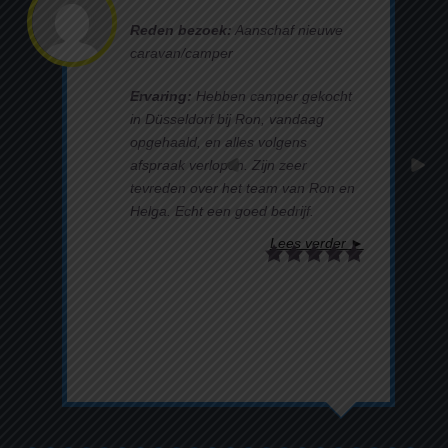
Reden bezoek:
Aanschaf nieuwe
caravan/camper
Ervaring:
Hebben camper gekocht
in Düsseldorf bij Ron, vandaag
opgehaald, en alles volgens
afspraak verlopen. Zijn zeer
tevreden over het team van Ron en
Helga. Echt een goed bedrijf.
Lees verder ►