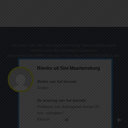
<div class="sldr_title" style=&quot;font-family: Tahoma,Geneva,sans-
serif;font-size:18px;font-weight:normal;font-
style:normal;color:#ffffff;margin:5px 0 10px 0&quot;>TESTIMONIALS</div>
Rienks uit Sint Maartensburg
Reden van het bezoek:
Anders
De ervaring van het bezoek:
Probleem met drukregelaar binnen 15
min. verholpen !
Klasse!