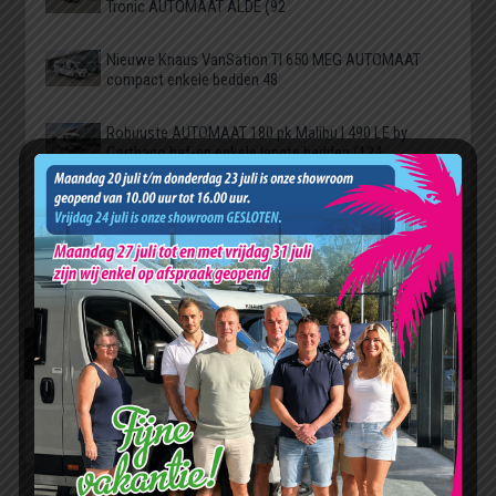
Tronic AUTOMAAT ALDE (92
Nieuwe Knaus VanSation TI 650 MEG AUTOMAAT
compact enkele bedden 48
Robuuste AUTOMAAT 180 pk Malibu I 490 LE by
Carthago hef-en enkele lengte bedden (124
RECENSIES
Bekijk hier alle recensies