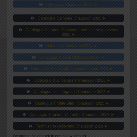
Catalogus Chausson 2026 ►
Catalogus Campers Chausson 2025 ►
Catalogus Campers Chausson technische gegevens
2025 ►
Catalogus Chausson 2024 ►
Catalogus X serie Chausson 2024 ►
Catalogus Technische eigenschappen 2024 ►
Catalogus Bus Campers Chausson 2023 ►
Catalogus Halfintegralen Chausson 2023 ►
Catalogus Profile Slim Chausson 2023 ►
Catalogus Titanium Ultimate Chausson 2023 ►
Technische gegevens Chausson 2023 ►
De pagina zal openen in een nieuw tabblad.