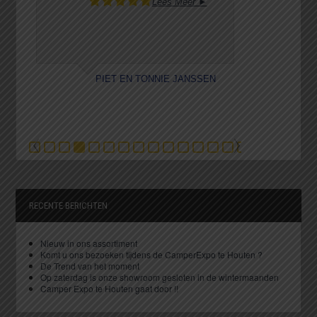
Lees Meer ►
PIET EN TONNIE JANSSEN
F
RECENTE BERICHTEN
Nieuw in ons assortiment
Komt u ons bezoeken tijdens de CamperExpo te Houten ?
De Trend van het moment
Op zaterdag is onze showroom gesloten in de wintermaanden
Camper Expo te Houten gaat door !!