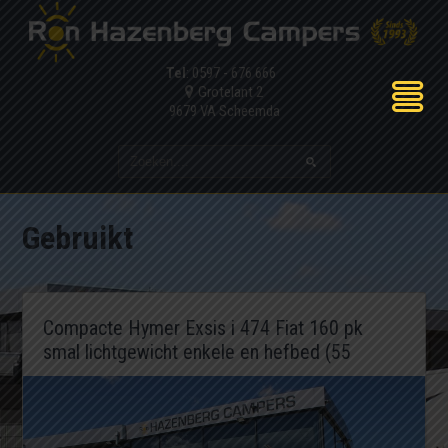
Tel
: 0597 - 676 666
Grotelant 2
9679 VA Scheemda
Gebruikt
Compacte Hymer Exsis i 474 Fiat 160 pk
smal lichtgewicht enkele en hefbed (55