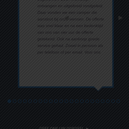
ontvangen en uitgebreid rondgeleid.
Daar vonden we een camper die
aansloot bij onze wensen. De offerte
was snel klaar en na een bedenktijd
van ons van vier uur de offerte
getekend. Ook na aankoop goede
service gehad. Zowel in persoon als
per telefoon of per email. Voor ons
een absolute meerwaarde.
Lees verder ►
GEEF ONS UW OORDEEL ►