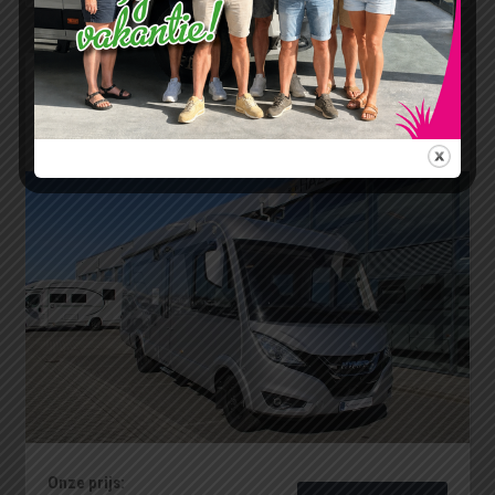
Hymer B MC I 680 voorzien van krachtige
Mercedes 9 G Tronic 170 pk AUTOMAAT
enkele bedden + hefbed (56
Onze prijs: