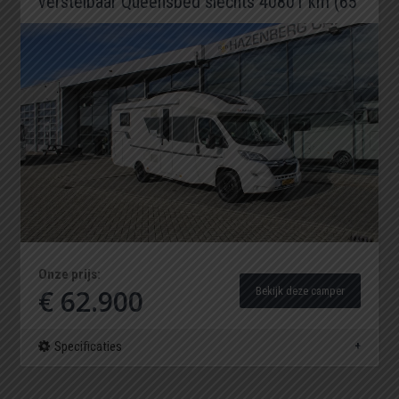
verstelbaar Queensbed slechts 40801 km (65
Onze prijs:
€ 62.900
Bekijk deze camper
Specificaties