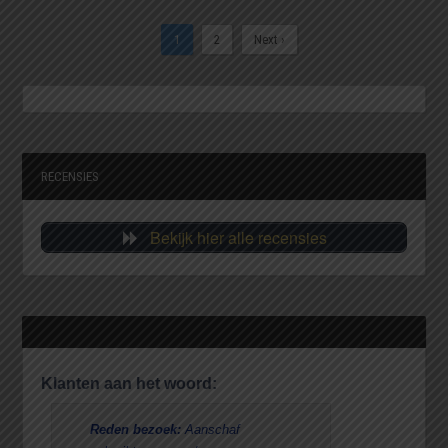
1
2
Next ›
RECENSIES
Bekijk hier alle recensies
Klanten aan het woord:
Reden bezoek:
Aanschaf
Reden be