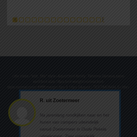
<div class="sldr_title" style=&quot;font-family: Tahoma,Geneva,sans-
serif;font-size:18px;font-weight:normal;font-
style:normal;color:#ffffff;margin:5px 0 10px 0&quot;>TESTIMONIALS</div>
R. uit Zoetermeer
Na jarenlang rondkijken naar en het
huren van campers uiteindelijk
vanuit Zoetermeer in Oude Pekela
uitgekomen. Zeer vriendelijk