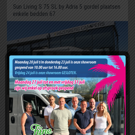
Sun Living S 75 SL by Adria 5 gordel plaatsen
enkele bedden 67
Onze prijs:
€ 59.900
Bekijk deze camper
Specificaties