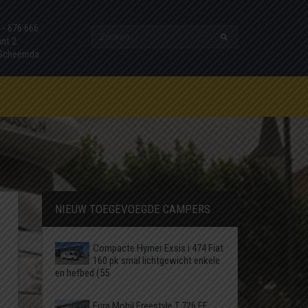
7 - 676 666
ant 2
 Scheemda
NIEUW TOEGEVOEGDE CAMPERS
Compacte Hymer Exsis i 474 Fiat
160 pk smal lichtgewicht enkele
en hefbed (55
Eura Mobil Freestyle T 726 EF