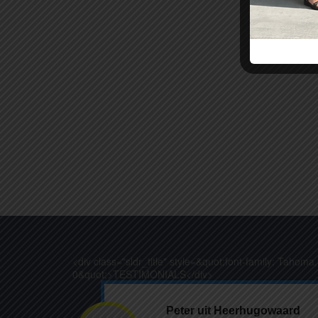
<div class="sldr_title" style=&quot;font-family: Tahoma
0&quot;>TESTIMONIALS</div>
Peter uit Heerhugowaard