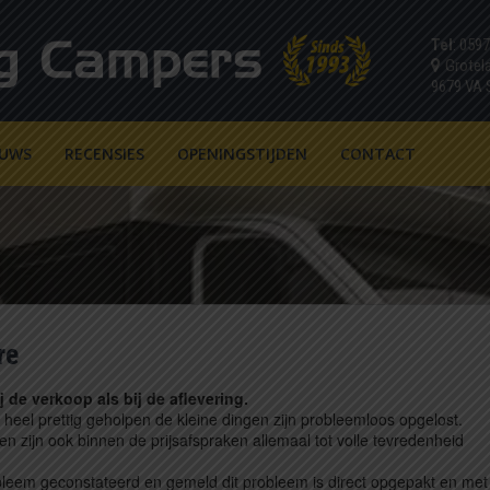
Tel
: 059
Grotel
9679 VA
EUWS
RECENSIES
OPENINGSTIJDEN
CONTACT
re
j de verkoop als bij de aflevering.
 heel prettig geholpen de kleine dingen zijn probleemloos opgelost.
 zijn ook binnen de prijsafspraken allemaal tot volle tevredenheid
bleem geconstateerd en gemeld dit probleem is direct opgepakt en met