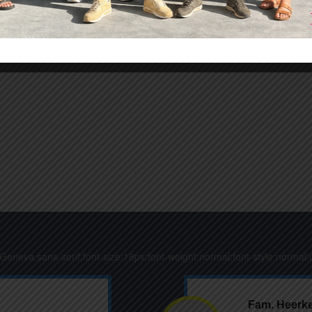
,Geneva,sans-serif;font-size:18px;font-weight:normal;font-style:normal;c
Fam. Heerk