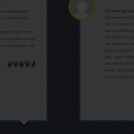
caravan/camper.
De ervaring van
Wij waren eind 2
er LAIKA Kreos
niet de intentie
razend enthousi
afgelegd met deze
inrichting icm m
e afspraken die wij
een Hymer en daa
e Leeuwarden zijn
Kortom gekocht.
een warme deken
Lees verder ►
een kleine 300 
verder dit verha
moment spijt van