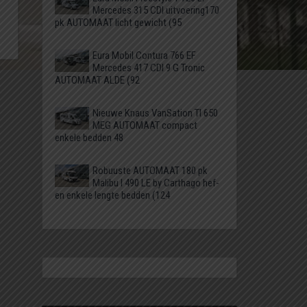
Mercedes 315 CDI uitvoering170
pk AUTOMAAT licht gewicht (95
Eura Mobil Contura 766 EF
Mercedes 417 CDI 9 G Tronic
AUTOMAAT ALDE (92
Nieuwe Knaus VanSation TI 650
MEG AUTOMAAT compact
enkele bedden 48
Robuuste AUTOMAAT 180 pk
Malibu I 490 LE by Carthago hef-
en enkele lengte bedden (124