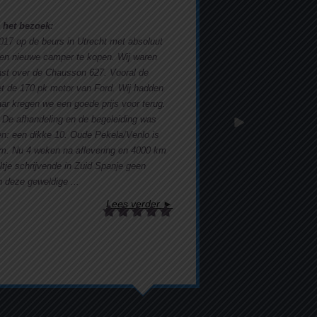
 het bezoek:
017 op de beurs in Utrecht met absoluut
 een nieuwe camper te kopen. Wij waren
ast over de Chausson 627. Vooral de
et de 170 pk motor van Ford. Wij hadden
r kregen we een goede prijs voor terug.
 De afhandeling en de begeleiding was
: een dikke 10. Oude Pekela/Venlo is
km. Nu 4 weken na aflevering en 4000 km
altje schrijvende in Zuid Spanje geen
 deze geweldige ...
Lees verder ►