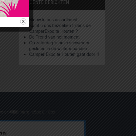
RECENTE BERICHTEN
Nieuw in ons assortiment
Komt u ons bezoeken tijdens de
CamperExpo te Houten ?
De Trend van het moment
Op zaterdag is onze showroom
gesloten in de wintermaanden
Camper Expo te Houten gaat door !!
olor:#ffffff;margin:5px 0 10px
ens