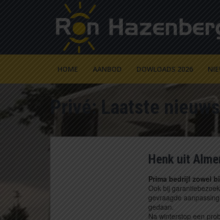
HOME
AANBOD
DOWLOADS 2026
NI
Privé: Laatste nieuws
Henk uit Alme
Prima bedrijf zowel bi
Ook bij garantiebezoek
gevraagde aanpassingen
gedaan.
Na winterstop een pro