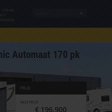
7 - 676 666
ant 2
 Scheemda
nic Automaat 170 pk
PRIJS.
ONZE PRIJS:
€ 196.900