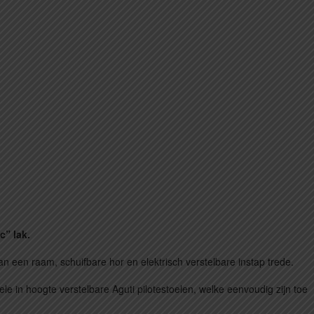
c” lak.
n een raam, schuifbare hor en elektrisch verstelbare instap trede.
ele in hoogte verstelbare Aguti pilotestoelen, welke eenvoudig zijn toe