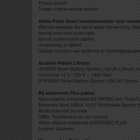
Privacy screen
Tussen matras enkele bedden
Arktis-Paket Smart warmtewisselaar voor verwa
Warmte wisselaar tbv warm water verwarming (Ald
Isomat voorraam buitenzijde
Isomat voetenruimte cabine
Verwarming al rijdend
Garage voorzien van stoffering en bevestigingsoge
Autarkie-Pakket Lithium
(HYMER-Smart-Battery-System (150 Ah Lithium) inc
Omvormer 12 V / 230 V – 1800 Watt
e
3
HYMER-Smart-Battery-System (150 Ah Lithium
Rij assistentie Plus pakket
Automatische transmissie 9G-TRONIC incl. Hold-F
Mercedes-Benz MBUX 10,25″ Multimedia System inc
Multifunctioneel stuurwie
DAB+, Touchscreen en aur camera
Aktive afstand assistentie DISTRONIC PLUS
Lederen stuurwiel