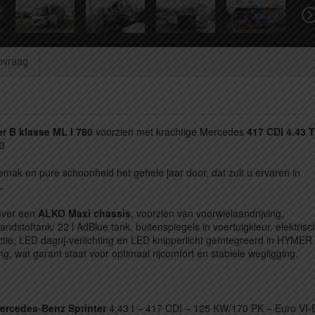
nvraag
r B klasse ML I 780
voorzien met krachtige Mercedes
417 CDI 4.43 T
3
gemak en pure schoonheid het gehele jaar door, dat zult u ervaren in
.
over een
ALKO Maxi chassis
, voorzien van voorwielaandrijving,
ndstoftank/ 22 l AdBlue tank, buitenspiegels in voertuigkleur, elektrisc
tie, LED dagrij-verlichting en LED knipperlicht geïntegreerd in HYMER
, wat garant staat voor optimaal rijcomfort en stabiele wegligging.
ercedes-Benz Sprinter
4,43 t – 417 CDI – 125 KW/170 PK – Euro VI-