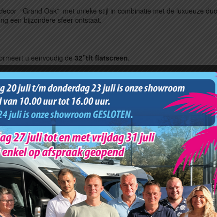
beldecor “Grand Oak” met unieke stijl in combinatie met de luxueuze du
ting een bijzondere sfeer ontstaat.
sformeert u eenvoudig de
32”tft flatscreen.
twee zijden te openen)
eerde rvs spoelbak, 3 pits kooktoestel en koelkast Smart Tower 142 L
over extra kastruimte.
assend veel bergruimte voor kookgerei en boodschappen.
st fijne optie.
te tbv het woongedeelte.
het woon- douche- en slaapgedeelte.
eel
gescheiden het toilet en doucheruim.