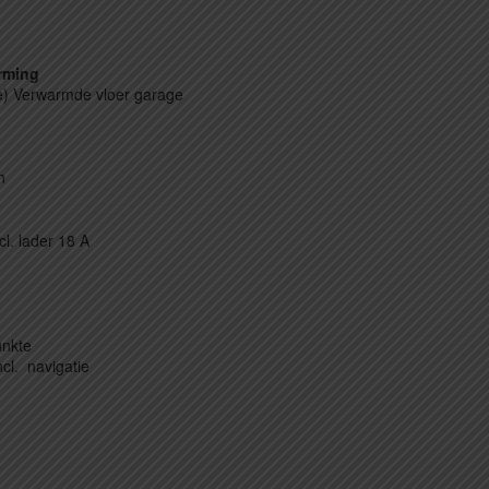
rming
e) Verwarmde vloer garage
n
l. lader 18 A
unkte
l. navigatie