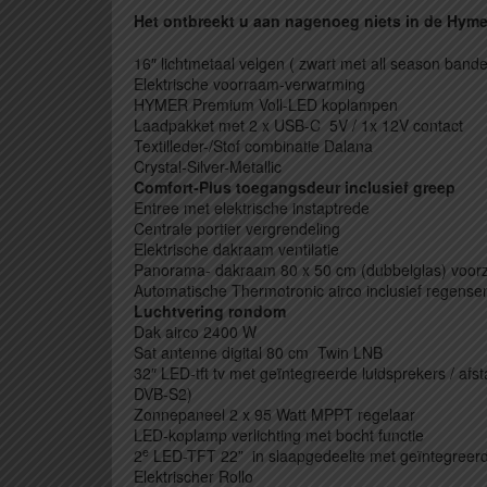
Het ontbreekt u aan nagenoeg niets in de Hyme
16″ lichtmetaal velgen ( zwart met all season band
Elektrische voorraam-verwarming
HYMER Premium Voll-LED koplampen
Laadpakket met 2 x USB-C 5V / 1x 12V contact
Textilleder-/Stof combinatie Dalana
Crystal-Silver-Metallic
Comfort-Plus toegangsdeur inclusief greep
Entree met elektrische instaptrede
Centrale portier vergrendeling
Elektrische dakraam ventilatie
Panorama- dakraam 80 x 50 cm (dubbelglas) voor
Automatische Thermotronic airco inclusief regense
Luchtvering rondom
Dak airco 2400 W
Sat antenne digital 80 cm Twin LNB
32″ LED-tft tv met geïntegreerde luidsprekers / a
DVB-S2)
Zonnepaneel 2 x 95 Watt MPPT regelaar
LED-koplamp verlichting met bocht functie
e
2
LED-TFT 22” in slaapgedeelte met geïntegreerd
Elektrischer Rollo