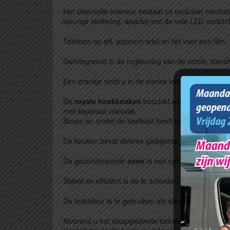
Het sfeervolle interieur bestaat uit exclusief meu
kleurige stoffering, waarbij met de vele LED verlich
Telefoon op stil, popcorn erbij en tijd voor een film.
Geïntegreerd in de rugleuning van de zetels, tran
Een drankje vindt u in de slanke koelkast (middels 
De
royale hoekkeuken
beschikt over een geïntegr
met separaat vriesvak.
Boven en onder de koelkast heeft u de beschikking 
De keuken bevat diverse gelagerde laden met verr
De gecombineerde
oven
is een optionele maar uiter
Stijlvol en efficiënt is de te scheiden slaapgedeel
De toiletdeur is te gebruiken als afscheiding van 
Alvorens u het slaapgedeelte betreedt, vindt u geh