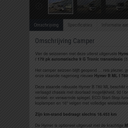
Omschrijving
Specificaties
Informatie aa
Omschrijving Camper
Vier de seizoenen met deze uiterst uitgeruste
Hyme
/ 170 pk automatische 9 G Tronic transmissie
(5
Het camper seizoen blijft geopend … reis plezier, 
onze staande nagenoeg nieuwe
Hymer B ML I 780
Deze staande robuuste Hymer B 780 ML beschikt 
verlaagd chassis met doorlaad mogelijkheid, 92 l bra
verstel- en verwarmde spiegel, ECO Start-Stop-func
koplampen en 16″ velgen met volledige wielafdekking
Zijn km-stand bedraagt slechts 18.453 km
De Hymer is optioneel uitgerust met de krachtige
M