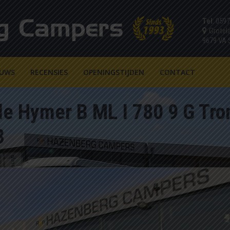
Tel
: 059
Grotel
9679 VA
EUWS
RECENSIES
OPENINGSTIJDEN
CONTACT
de Hymer B ML I 780 9 G Tro
3