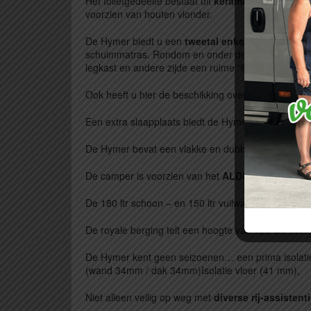
Het toiletgedeelte bestaat uit
keramisch toilet
, fo
voorzien van houten vlonder.
De Hymer biedt u een
tweetal enkele bedden
(207
schuimmatras. Rondom en onder de bedden, heeft u
legkast en andere zijde een ruime “lift” hangkast.
Ook heeft u hier de beschikking over een
2e tft tv
Een extra slaapplaats biedt de Hymer u boven de c
De Hymer bevat een vlakke en dubbele bodem met ve
De camper is voorzien van het
ALDE met ringver
De 180 ltr schoon – en 150 ltr vuilwatertank bevind
De royale berging telt een hoogte van 123 cm (x11
De Hymer kent geen seizoenen… een prima isolatie
(wand 34mm / dak 34mm)Isolatie vloer (41 mm),
Niet alleen veilig op weg met
diverse rij-assistent