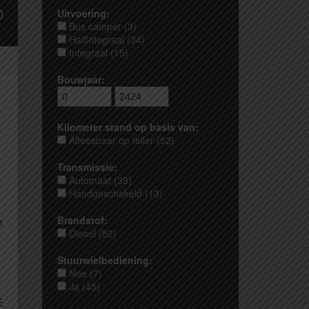
Uitvoering:
Bus camper (3)
Halfintegraal (34)
Integraal (15)
Bouwjaar:
Kilometer stand op basis van:
Afleesbaar op teller (52)
Transmissie:
Automaat (39)
Handgeschakeld (13)
Brandstof:
h
Diesel (52)
Stuurwielbediening:
Nee (7)
Ja (45)
E