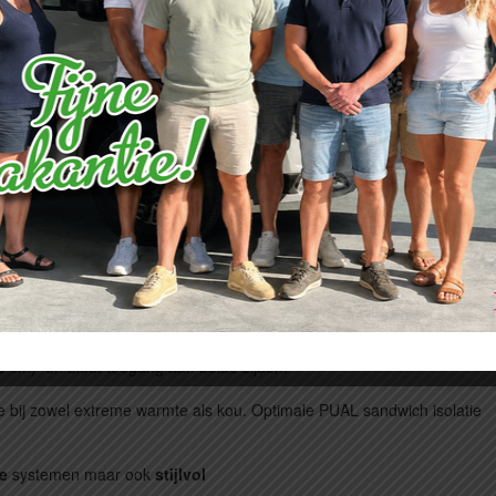
ntein en toiletmeubel met hier tegenover een ware douche cabine
/ 202 x 90 cm) met het Hymer slaapcomfort systeem met koud-
 de beschikking over ruime kasten met aan de ene zijde een royale
abine. Deze is eenvoudig elektrisch verstelbaar (197 x 0145 cm)
el extra bergruimte bereikbaar door diverse luiken in de vloer.
warming
welke zorgdraagt voor een bijzonder aangename warmte.
en zich in de (verwarmde) dubbele vloer.
0 cm) en biedt toegang aan beide zijden.
 bij zowel extreme warmte als kou. Optimale PUAL sandwich isolatie
ie
systemen maar ook
stijlvol