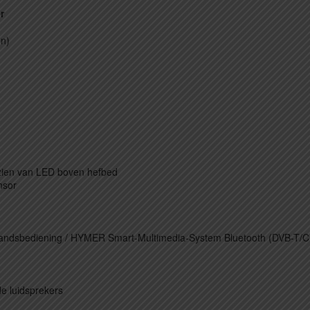
r
en)
zien van LED boven hefbed
nsor
fstandsbediening / HYMER Smart-Multimedia-System Bluetooth (DVB-T/C
e luidsprekers