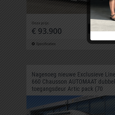
Onze prijs:
€ 93.900
Bekijk deze cam
Specificaties
Nagenoeg nieuwe Exclusieve Lin
660 Chausson AUTOMAAT dubbe
toegangsdeur Artic pack (70