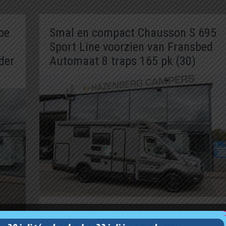
pe
Smal en compact Chausson S 695
Sport Line voorzien van Fransbed
der
Automaat 8 traps 165 pk (30)
Onze prijs:
Bekijk deze camper