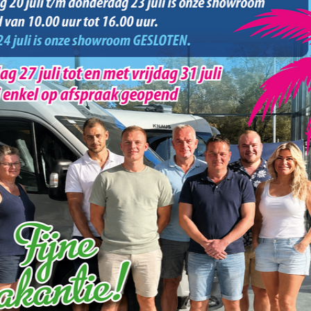
€ 92.990
per
Specificaties
697
NIEUW Chausson Etape Line 660
aat
AUTOMAAT Artic Pack ruimte
29
wonder middels riant elektrisch
hefbed 160 x 190 cm (36)