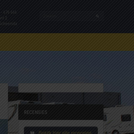
7 - 676 666
ant 2
 Scheemda
RECENSIES
Bekijk hier alle recensies