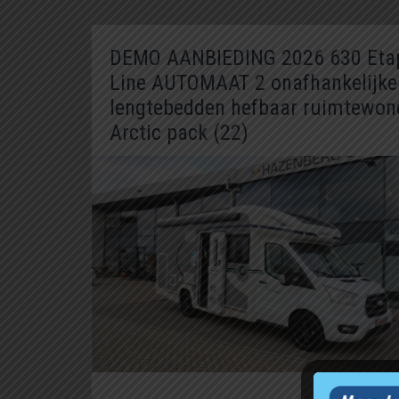
DEMO AANBIEDING 2026 630 Eta
Line AUTOMAAT 2 onafhankelijke
lengtebedden hefbaar ruimtewon
Arctic pack (22)