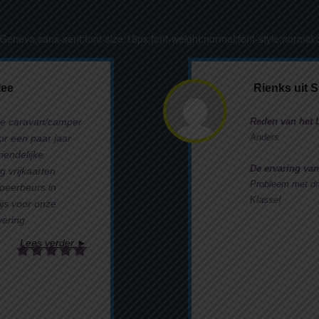
,Geneva,sans-serif;font-size:18px;font-weight:normal;font-style:normal;c
lee
Rienks uit 
te caravan/camper
Reden van het 
Anders
or een paar jaar
endelijke
De ervaring van
g vrijkaarten
Probleem met dru
peerbeurs in
Klasse!
ijs voor onze
vering.
Lees verder ►