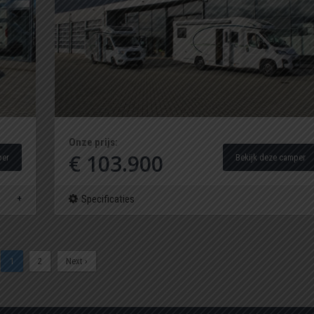
Onze prijs:
€ 103.900
per
Bekijk deze camper
Specificaties
1
2
Next ›