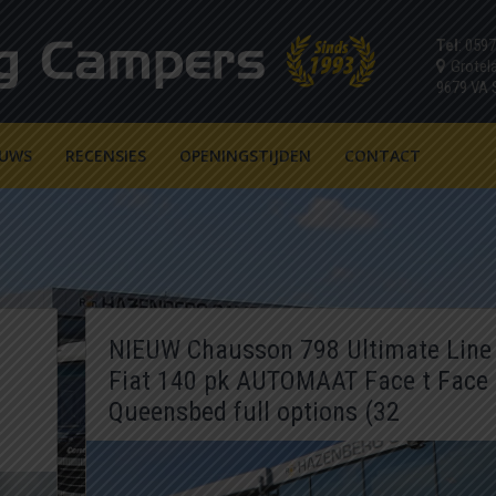
Tel
: 059
Grotel
9679 VA
EUWS
RECENSIES
OPENINGSTIJDEN
CONTACT
NIEUW Chausson 798 Ultimate Line
Fiat 140 pk AUTOMAAT Face t Face
Queensbed full options (32