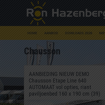
HOME
AANBOD
DOWLOADS 2026
NI
Chausson
AANBIEDING NIEUW DEMO
Chausson Etape Line 640
AUTOMAAT vol opties, riant
paviljoenbed 160 x 190 cm (39)