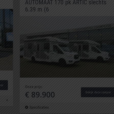
AUTOMAAT 170 pk ARTIC slechts
6.39 m (6
per
Onze prijs:
€ 89.900
Bekijk deze camper
Specificaties