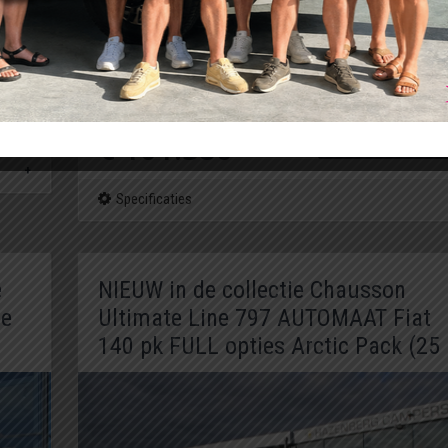
per
Onze prijs:
€ 101.380
Bekijk deze camper
Specificaties
e
NIEUW in de collectie Chausson
le
Ultimate Line 797 AUTOMAAT Fiat
140 pk FULL opties Arctic Pack (25