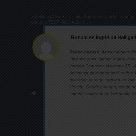
<div class="sldr_title" style=&quot;font-family: Tahoma
0&quot;>TESTIMONIALS</div>
Ronald en ingrid uit Heiliger
Reden bezoek:
Aanschaf gebruik
Onlangs onze camper ingeruild vo
jongere Chausson Welcome 85. Vri
ontvangst door personeel, zelfs no
gekregen voor de caravan en kam
Utrecht. Goede ervaring, goede pr
camper gekregen en ook snelle le