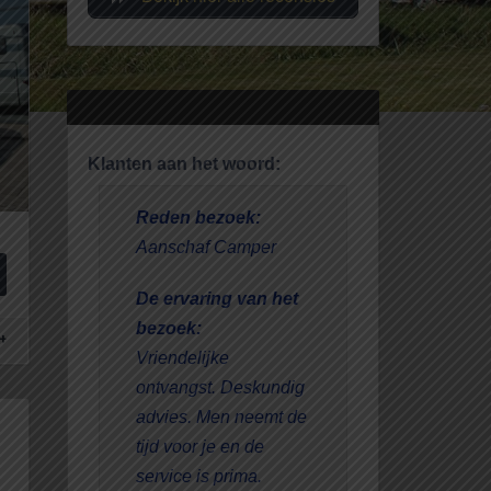
Klanten aan het woord:
Reden van h
Reden bezoek:
Aanschaf Ca
Aanschaf Camper
De ervaring 
De ervaring van het
bezoek:
bezoek:
zelden zo go
Vriendelijke
als bij deze 
werkelijk ied
ontvangst. Deskundig
voor je klaar 
advies. Men neemt de
service!!!!!!
tijd voor je en de
service is prima.
Aanbevolen 