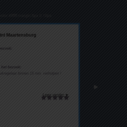
olor:#ffffff;margin:5px 0 10px
Sint Maartensburg
bezoek:
 het bezoek:
kregelaar binnen 15 min. verholpen !
Lees verder ►