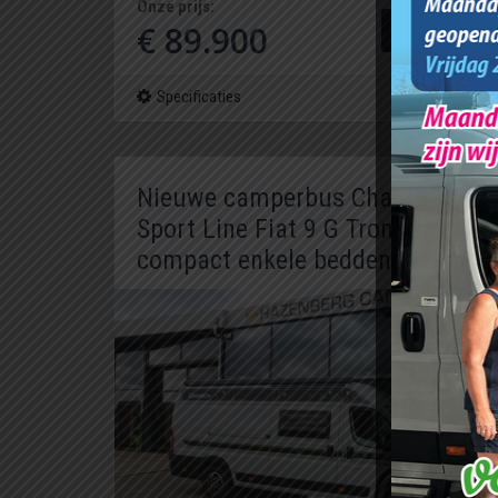
Onze prijs:
€ 89.900
Bekijk deze cam
Specificaties
Nieuwe camperbus Chausson V 
Sport Line Fiat 9 G Tronic Autom
compact enkele bedden 6.36 m (