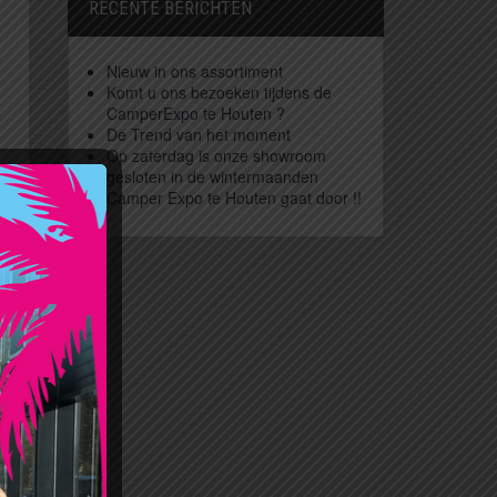
RECENTE BERICHTEN
Nieuw in ons assortiment
Komt u ons bezoeken tijdens de
CamperExpo te Houten ?
De Trend van het moment
Op zaterdag is onze showroom
gesloten in de wintermaanden
Camper Expo te Houten gaat door !!