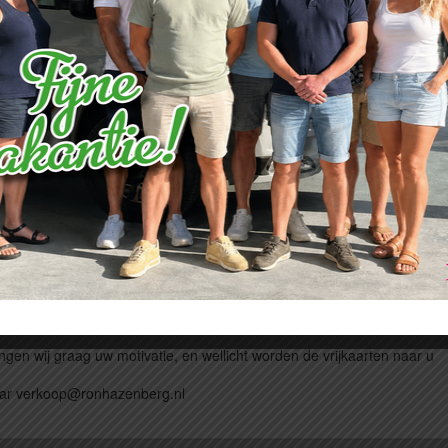
zoeken tijdens de CamperExpo te Houten ?
vrijkaarten beschikbaar (uitgezonder voor de vrijdag)
ngen wij graag uw motivatie, en wellicht worden de vrijkaarten naar u
naar verkoop@ronhazenberg.nl