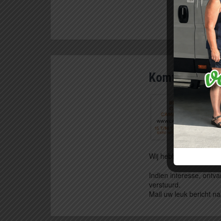
Komt u ons be
Wij hebben nog enkele 
Indien interesse, ontva
verstuurd.
Mail uw leuk bericht 