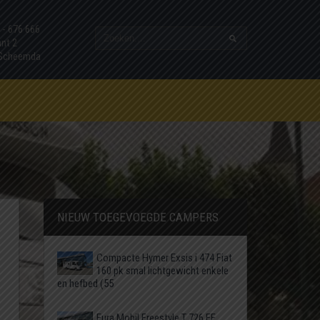
7 - 676 666
ant 2
 Scheemda
NIEUW TOEGEVOEGDE CAMPERS
Compacte Hymer Exsis i 474 Fiat
160 pk smal lichtgewicht enkele
en hefbed (55
Eura Mobil Freestyle T 726 EF