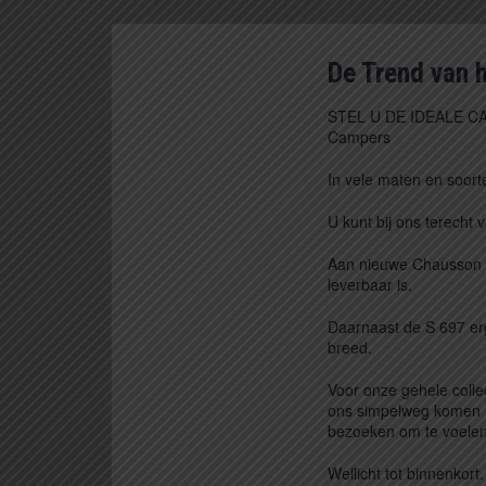
De Trend van 
STEL U DE IDEALE 
Campers
In vele maten en soorte
U kunt bij ons terecht 
Aan nieuwe Chausson ca
leverbaar is.
Daarnaast de S 697 erg
breed.
Voor onze gehele colle
ons simpelweg komen
bezoeken om te voelen
Wellicht tot binnenkort