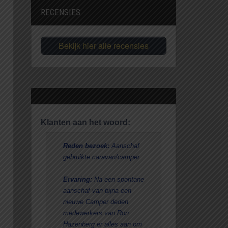
RECENSIES
Bekijk hier alle recensies
Klanten aan het woord:
Reden bezoek:
Aanschaf
Na jarenlang 
gebruikte caravan/camper
naar en het 
campers uitei
Ervaring:
Na een spontane
Zoetermeer i
aanschaf van bijna een
uitgekomen. 
nieuwe Camper deden
vriendelijk o
medewerkers van Ron
uitgebreid ro
Hazenberg er alles aan om
vonden we ee