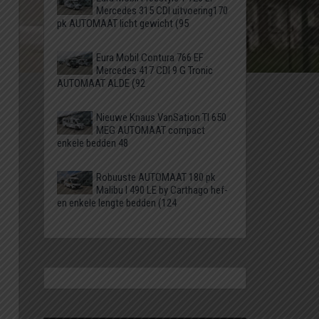
Mercedes 315 CDI uitvoering170
pk AUTOMAAT licht gewicht (95
Eura Mobil Contura 766 EF
Mercedes 417 CDI 9 G Tronic
AUTOMAAT ALDE (92
Nieuwe Knaus VanSation TI 650
MEG AUTOMAAT compact
enkele bedden 48
Robuuste AUTOMAAT 180 pk
Malibu I 490 LE by Carthago hef-
en enkele lengte bedden (124