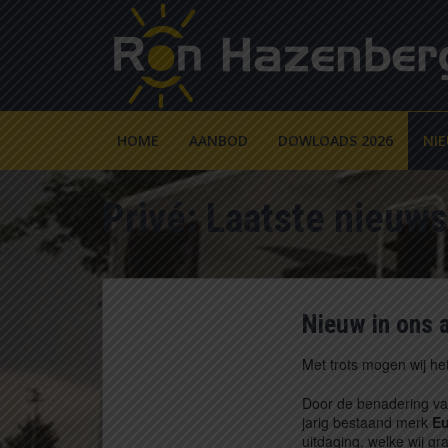
HOME
AANBOD
DOWLOADS 2026
NI
Privé: Laatste nieuws
Nieuw in ons 
Met trots mogen wij he
Door de benadering v
jarig bestaand merk
Eu
uitdaging, welke wij g