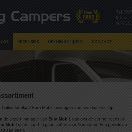
Tel
: 059
Grotel
9679 VA
EUWS
RECENSIES
OPENINGSTIJDEN
CONTACT
assortiment
t Duitse fabrikaat Eura Mobil toevoegen aan ons dealerschap.
an de export manager van
Eura Mobil
, aan ons de eer het reeds 60
ra Mobil
op de kaart te gaan zetten voor Nederland. Een geweldige
raag aan gaan.