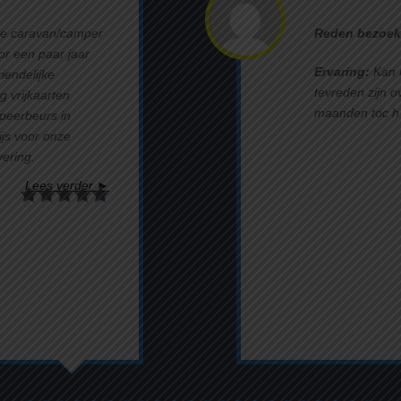
te caravan/camper
Reden bezoek
or een paar jaar
Ervaring:
Kan n
endelijke
tevreden zijn o
g vrijkaarten
maanden toc h 
peerbeurs in
ijs voor onze
vering.
Lees verder ►