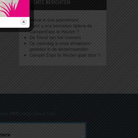
RECENTE BERICHTEN
Nieuw in ons assortiment
Komt u ons bezoeken tijdens de
CamperExpo te Houten ?
De Trend van het moment
Op zaterdag is onze showroom
gesloten in de wintermaanden
Camper Expo te Houten gaat door !!
olor:#ffffff;margin:5px 0 10px
lmere