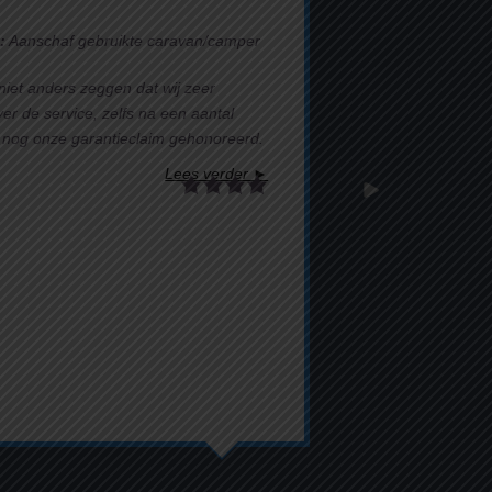
:
Aanschaf gebruikte caravan/camper
iet anders zeggen dat wij zeer
ver de service, zelfs na een aantal
nog onze garantieclaim gehonoreerd.
Lees verder ►