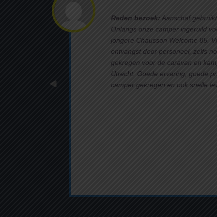
Reden bezoek:
Aanschaf gebruik
Onlangs onze camper ingeruild vo
jongere Chausson Welcome 85. Vri
ontvangst door personeel, zelfs no
gekregen voor de caravan en kam
Utrecht. Goede ervaring, goede pr
camper gekregen en ook snelle le