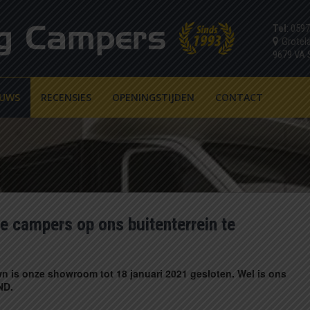
Tel
: 059
Grotel
9679 VA
EUWS
RECENSIES
OPENINGSTIJDEN
CONTACT
e campers op ons buitenterrein te
 is onze showroom tot 18 januari 2021 gesloten. Wel is ons
END.