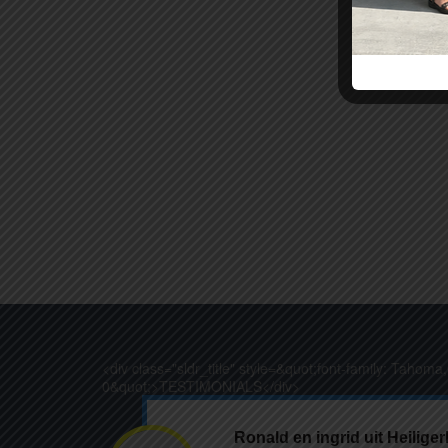
<div class="sldr_title" style=&quot;font-family: Tahoma
0&quot;>TESTIMONIALS</div>
Ronald en ingrid uit Heiliger