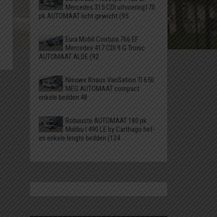
Mercedes 315 CDI uitvoering170
pk AUTOMAAT licht gewicht (95
Eura Mobil Contura 766 EF
Mercedes 417 CDI 9 G Tronic
AUTOMAAT ALDE (92
Nieuwe Knaus VanSation TI 650
MEG AUTOMAAT compact
enkele bedden 48
Robuuste AUTOMAAT 180 pk
Malibu I 490 LE by Carthago hef-
en enkele lengte bedden (124