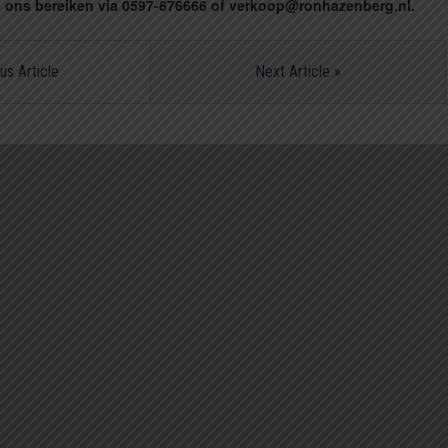
 u ons bereiken via 0597-676666 of verkoop@ronhazenberg.nl.
us Article
Next Article
»