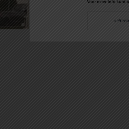
Voor meer info kunt
«
Previo