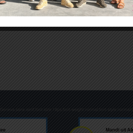
,Geneva,sans-serif;font-size:18px;font-weight:normal;font-style:normal;c
lee
Mandi uit A