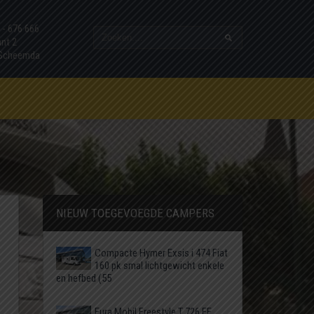
7 - 676 666
ant 2
 Scheemda
NIEUW TOEGEVOEGDE CAMPERS
Compacte Hymer Exsis i 474 Fiat
160 pk smal lichtgewicht enkele
en hefbed (55
Eura Mobil Freestyle T 726 EF