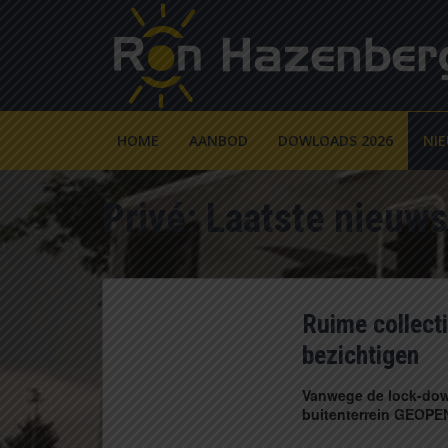
HOME
AANBOD
DOWLOADS 2026
NI
Privé: Laatste nieuws
Ruime collecti
bezichtigen
Vanwege de lock-down
buitenterrein GEOP