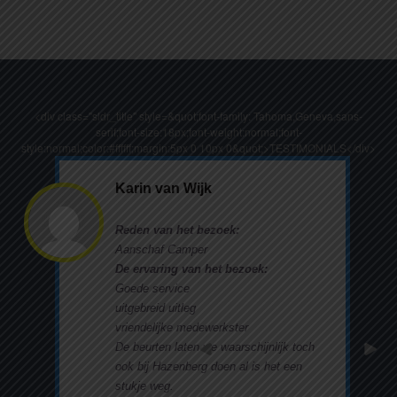
<div class="sldr_title" style=&quot;font-family: Tahoma,Geneva,sans-
serif;font-size:18px;font-weight:normal;font-
style:normal;color:#ffffff;margin:5px 0 10px 0&quot;>TESTIMONIALS</div>
Karin van Wijk
Reden van het bezoek:
Aanschaf Camper
De ervaring van het bezoek:
Goede service
uitgebreid uitleg
vriendelijke medewerkster
De beurten laten we waarschijnlijk toch
ook bij Hazenberg doen al is het een
stukje weg.