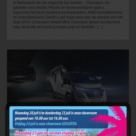
in Nederland van de volgende top merken. Chausson, de
garantie voor plezier. Plezier en leuke avonturen gaat u
tegemoet met deze moderne kampeerauto’s. Altijd vooruitstrevend
en vooruitdenkend. Denkt u zelf maar eens aan de camper van het
Jaar 2010. (Chausson Sweet Mini) Chausson streeft voortdurend
naar de beste verhouding tussen prijs en kwaliteit. […]
Evenementen
[MEC id=”48589″] Komt ons ook bezoeken te Assen op de
Camper Caravan Wereld ? NIEUWE GENERATIE van