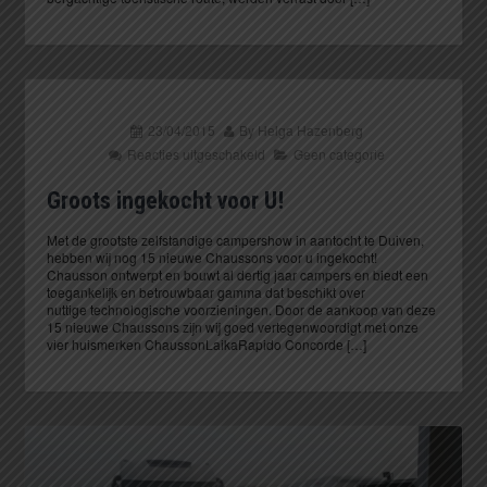
23/04/2015
By
Helga Hazenberg
Reacties uitgeschakeld
Geen categorie
Groots ingekocht voor U!
Met de grootste zelfstandige campershow in aantocht te Duiven,
hebben wij nog 15 nieuwe Chaussons voor u ingekocht!
Chausson ontwerpt en bouwt al dertig jaar campers en biedt een
toegankelijk en betrouwbaar gamma dat beschikt over
nuttige technologische voorzieningen. Door de aankoop van deze
15 nieuwe Chaussons zijn wij goed vertegenwoordigt met onze
vier huismerken ChaussonLaikaRapido Concorde […]