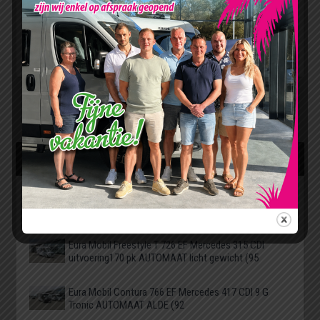
Chausson, met het gemak van een VAN (buscamper) in
combinatie van het comfort van een camper Onze editie wordt
aangeboden met het PRESTIGEPAKKET DE EXCLUSIVE LINE.
Slechts 5.99 m lang, 2,10 m breed en […]
‹ Previous
1
…
5
6
7
NIEUW TOEGEVOEGDE CAMPERS
Compacte Hymer Exsis i 474 Fiat 160 pk smal
lichtgewicht enkele en hefbed (55
Eura Mobil Freestyle T 726 EF Mercedes 315 CDI
uitvoering170 pk AUTOMAAT licht gewicht (95
Eura Mobil Contura 766 EF Mercedes 417 CDI 9 G
Tronic AUTOMAAT ALDE (92