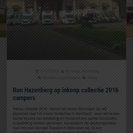
07/07/2015
By
Helga Hazenberg
Reacties uitgeschakeld
News
Ron Hazenberg op inkoop collectie 2016
campers
Inkoop collectie 2016 Vanuit het mooie Groningen zijn wij
afgereisd naar het mooie landschap in Aschbach, waar wij na een
aantal keuzes van bekleding en houtsoort een aantal Concordes
in bestelling hebben genomen. Aansluitend zijn wij doorgereden
naar het zeer zonnige Toscane in Italie waar wij, na een
bergachtige toeristische route, werden verrast door […]