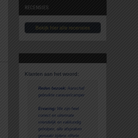
RECENSIES
Bekijk hier alle recensies
Klanten aan het woord:
Reden bezoek:
Aanschaf
Reden bezoe
gebruikte caravan/camper
reden
Ervaring:
De 
Ervaring:
We zijn heel
niet gunstig 
correct en uitermate
heb slechts t
vriendelijk en vakkundig
contact geha
geholpen, alle afspraken
bedrijf. Ben 
gemaakt tijdens offerte