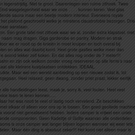
n tegenstrijdig. Niet te groot. Daarentegen een ruime zithoek. Twee
Eind wasgelegenheid waar we onze . . . . kunnen keren. Veel glas
 rijdende sauna maar een beetje modern interieur. Eveneens royale
het plafond geschroefd welke je minstens claustrofobie bezorgen. Drie
 maar aanstaan.
. Een grote tafel met zithoek waar we al, zonder extra klapstoel. met
 naam mag dragen. Giga garderobe en pantry. Modern en strak
or we er nooit op de knieën in moet kruipen en toch overal bij
elen en alles wat daarbij komt. Heel grote gasfles welke meer dan
avond lekker zelf koken. En dat alles nog onder de 7 meter!!!
hn en zijn ook welkom zonder vroeg reserveren op alle ferrie’s naar
aat alle kleinere kustplaatsen ontdekken. IDEAAL.
uikte. Maar wel een wereld aanbieding op een nieuwe zodat ik, tot
ergegaan. Heel relaxed, geen dwang, zonder priet praat, lekker eerlijk
 alle handleidingen leest, maak je, sorry ik, veel fouten. Heel veel
ervice team te leren kennen…..
 het was nooit te veel of lastig noch vervelend. Ze beschikken
met elkaar of alleen voor ons op te lossen. Een goed geoliede machin
ns vooraf niet gerealiseerd hebben. Iedere camper is vrijwel een uniek
llende componenten. Geen Kadettje of Golfje waarvan alle onderdelen
 soms is onze camper wat langer blijven logeren wanneer wij weer iets
en. Maar één ding is absoluut zeker!!! Het komt niet alleen maar is