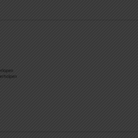
verlopen
verholpen