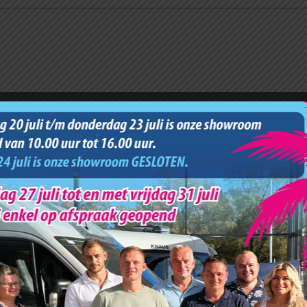
Wij hadden het bedrijf al eerder op de beurs te Leeuwarden gezien.
r onder de indruk waren.
t het juiste advies tussen de vele campers doorgelopen. Stuk voor stuk
.
er zaken te doen.