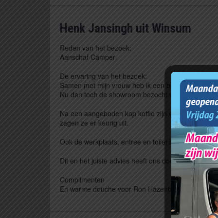
Henk Jansingh uit Winsum
Reden van het bezoek:
Aanschaf Camper
De ervaring van het bezoek:
Samen met mijn vrouw heb ik een bezoek gebracht. 
Nu dan toch de showroom bezocht waarvan wij zee
Na een aangeboden kop koffie zijn wij rustig en me
zagen ze er keurig uit.
Ook de werkplaats, entree en toilet bijzonder netjes
Dit en het juiste advies heeft ons doen beslissen hi
Complimenten
En warme douche voor Ron Hazenberg Campers.