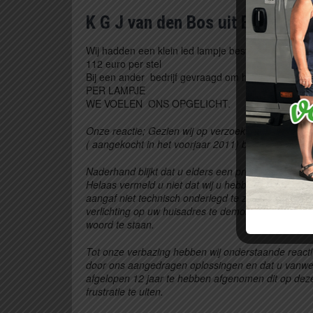
K G J van den Bos uit Ellecom
Wij hadden een klein led lampje besteld achter aan
112 euro per stel
Bij een ander bedrijf gevraagd om het er op te z
PER LAMPJE
WE VOELEN ONS OPGELICHT.
Onze reactie; Gezien wij op verzoek van u de Led 
( aangekocht in het voorjaar 2011) bij onze fabrik
Naderhand blijkt dat u elders een prijs van
imitatie
Helaas vermeld u niet dat wij u hebben aangeboden
aangaf niet technisch onderlegd te zijn voor het d
verlichting op uw huisadres te demonteren en het ge
woord te staan.
Tot onze verbazing hebben wij onderstaande reacti
door ons aangedragen oplossingen en dat u vanwe
afgelopen 12 jaar te hebben afgenomen dit op deze
frustratie te uiten.