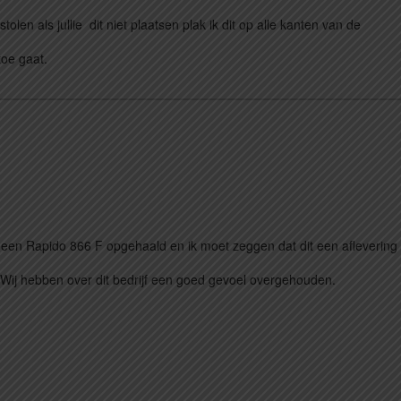
stolen als jullie dit niet plaatsen plak ik dit op alle kanten van de
toe gaat.
en Rapido 866 F opgehaald en ik moet zeggen dat dit een aflevering
Wij hebben over dit bedrijf een goed gevoel overgehouden.