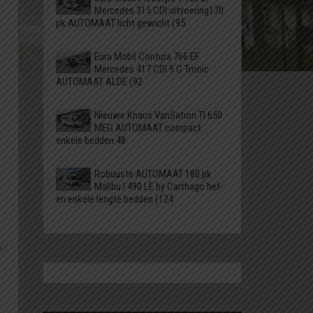
Mercedes 315 CDI uitvoering170
pk AUTOMAAT licht gewicht (95
Eura Mobil Contura 766 EF
Mercedes 417 CDI 9 G Tronic
AUTOMAAT ALDE (92
Nieuwe Knaus VanSation TI 650
MEG AUTOMAAT compact
enkele bedden 48
Robuuste AUTOMAAT 180 pk
Malibu I 490 LE by Carthago hef-
en enkele lengte bedden (124
e