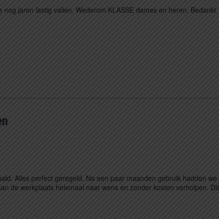
 ze nog jaren lastig vallen. Wederom KLASSE dames en heren. Bedankt
en
ald. Alles perfect geregeld. Na een paar maanden gebruik hadden we
aan de werkplaats helemaal naar wens en zonder kosten verholpen. Dit