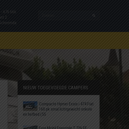
7 - 676 666
ant 2
 Scheemda
NIEUW TOEGEVOEGDE CAMPERS
Compacte Hymer Exsis i 474 Fiat
160 pk smal lichtgewicht enkele
en hefbed (55
Eura Mobil Freestyle T 726 EF