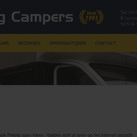
Tel
: 059
Grotel
9679 VA
EUWS
RECENSIES
OPENINGSTIJDEN
CONTACT
de Pekela gaan kijken. Hadden echt al jaren op het internet gezocht