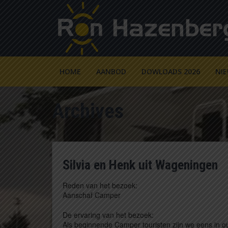
HOME
AANBOD
DOWLOADS 2026
NI
Archives
Silvia en Henk uit Wageningen
Reden van het bezoek:
Aanschaf Camper
De ervaring van het bezoek:
Als beginnende Camper touristen zijn we eens in ou