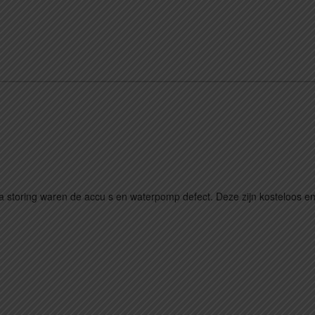
 storing waren de accu s en waterpomp defect. Deze zijn kosteloos e