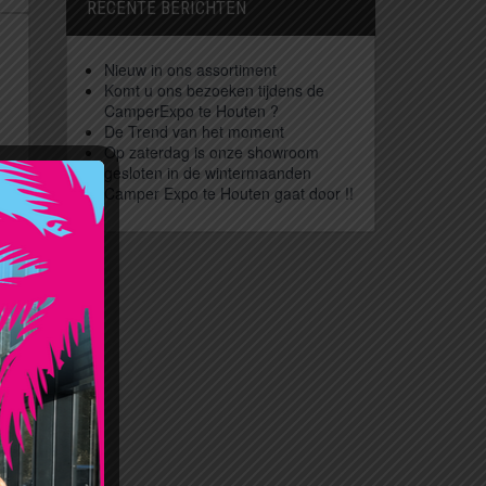
RECENTE BERICHTEN
Nieuw in ons assortiment
Komt u ons bezoeken tijdens de
CamperExpo te Houten ?
De Trend van het moment
Op zaterdag is onze showroom
gesloten in de wintermaanden
Camper Expo te Houten gaat door !!