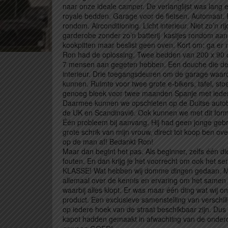
naar onze ideale camper. De verlanglijst was lang e
royale bedden. Garage voor de fietsen. Automaat. 
rondom. Airconditioning. Licht interieur. Niet zo’n
garderobe zonder zo’n batterij kastjes rondom aan 
kookpitten maar beslist geen oven. Kort om: ga er
Ron had de oplossing. Twee bedden van 200 x 90 cm
7 mensen aan gegeten hebben. Een douche die de
interieur. Drie toegangsdeuren om de garage waardo
kunnen. Ruimte voor twee grote e-bikers, tafel, sto
genoeg bleek voor twee maanden Spanje met iedere 
Daarmee kunnen we opschieten op de Duitse autoba
de UK en Scandinavië. Ook kunnen we met dit form
Één probleem bij aanvang. Hij had geen jonge gebr
grote schrik van mijn vrouw, direct tot koop ben ov
op de man af! Bedankt Ron!
Maar dan begint het pas. Als beginner, zelfs één die
fouten. En dan krijg je het voorrecht om ook het s
KLASSE! Wat hebben wij domme dingen gedaan. Maar
allemaal over de kennis en ervaring om het samen 
waarbij alles klopt. Er was maar één ding wat wij o
product. Een exclusieve samenstelling van verschi
op iedere hoek van de straat beschikbaar zijn. Dus
kapot hadden gemaakt in afwachting van de onderdel