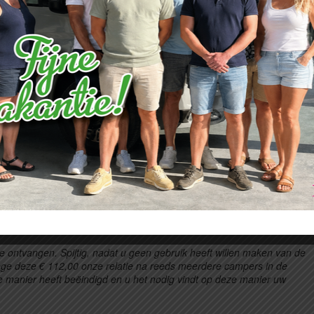
 de camper ze hadden helaas geen tijd om het er op te zetten.kosten
etten.die had exact de zelfde lampjes in voorraad KOSTEN EURO 12.35
verlichting hebben besteld voor uw Laika X 718 R
ant Laika, hebben wij de vastgestelde prijs voor Nederland gehanteerd.
led verlichting heeft opgevraagd en deze aanzienlijk goedkoper blijkt.
 de verlichting retour te nemen en het betaalde te retourneren. Toen 
emonteren van de verlichting, hebben wij u zelfs aangeboden de Led
ld te retourneren. Helaas was u niet in staat om ons telefonisch te
e ontvangen. Spijtig, nadat u geen gebruik heeft willen maken van de
ge deze € 112,00 onze relatie na reeds meerdere campers in de
 manier heeft beëindigd en u het nodig vindt op deze manier uw